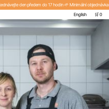
vejte den předem do 17 hodin 🌱 Minimální objednávka je 5
English
🛒
0