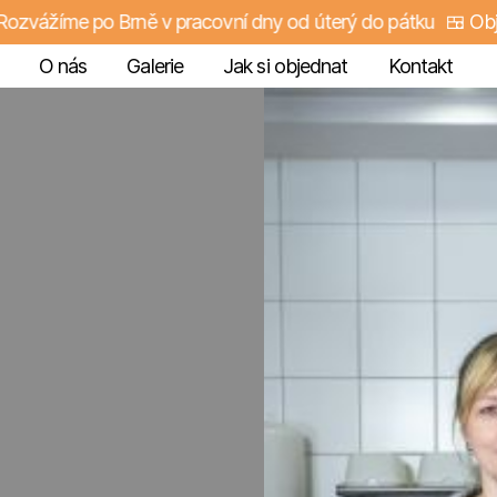
ážíme po Brně v pracovní dny od úterý do pátku
🍱 Objedná
O nás
Galerie
Jak si objednat
Kontakt