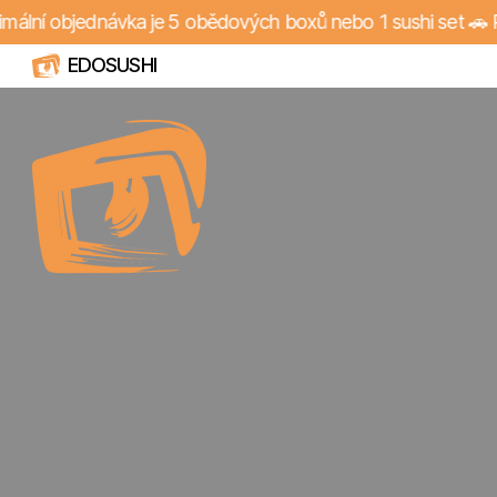
í objednávka je 5 obědových boxů nebo 1 sushi set 🚗 Rozv
EDOSUSHI